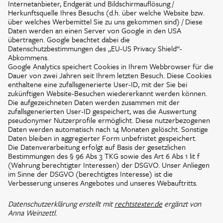
Internetanbieter, Endgerät und Bildschirmauflösung /
Herkunftsquelle Ihres Besuchs (d.h. über welche Website bzw.
über welches Werbemittel Sie zu uns gekommen sind) / Diese
Daten werden an einen Server von Google in den USA
übertragen. Google beachtet dabei die
Datenschutzbestimmungen des „EU-US Privacy Shield“-
Abkommens.
Google Analytics speichert Cookies in Ihrem Webbrowser für die
Dauer von zwei Jahren seit Ihrem letzten Besuch. Diese Cookies
enthaltene eine zufallsgenerierte User-ID, mit der Sie bei
zukünftigen Website-Besuchen wiedererkannt werden können.
Die aufgezeichneten Daten werden zusammen mit der
zufallsgenerierten User-ID gespeichert, was die Auswertung
pseudonymer Nutzerprofile ermöglicht. Diese nutzerbezogenen
Daten werden automatisch nach 14 Monaten gelöscht. Sonstige
Daten bleiben in aggregierter Form unbefristet gespeichert.
Die Datenverarbeitung erfolgt auf Basis der gesetzlichen
Bestimmungen des § 96 Abs 3 TKG sowie des Art 6 Abs 1 lit f
(Wahrung berechtigter Interessen) der DSGVO. Unser Anliegen
im Sinne der DSGVO (berechtigtes Interesse) ist die
Verbesserung unseres Angebotes und unseres Webauftritts.
Datenschutzerklärung erstellt mit
rechtstexter.de
ergänzt von
Anna Weinzettl.