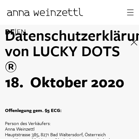
Datenschutzerkläru
DE
|
EN
von LUCKY DOTS
An
®
18. Oktober 2020
Offenlegung gem. §5 ECG:
Person des Verkäufers:
Anna Weinzettl
Hauptstrasse 385, 8271 Bad Waltersdorf, Österreich