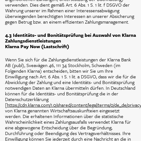
verwenden. Dies dient gemäß Art. 6 Abs. 1 S. 1 lit. f DSGVO der
Wahrung unserer im Rahmen einer Interessensabwägung
überwiegenden berechtigten Interessen an unserer Absicherung
gegen Betrug bzw. an einem effizienten Zahlungsmanagement.
4.3 Identitäts- und Bonitätsprüfung bei Auswahl von Klarna
Zahlungsdienstleistungen
Klarna Pay Now (Lastschrift)
Wenn Sie sich für die Zahlungsdienstleistungen der Klarna Bank
AB (publ), Sveavägen 46, 111 34 Stockholm, Schweden (im
Folgenden Klarna) entscheiden, bitten wir Sie um Ihre
Einwilligung nach Art. 6 Abs. 1 S. 1 lit. a DSGVO, dass wir die für die
Abwicklung der Zahlung und eine Identitäts- und Bonitätsprüfung
notwendigen Daten an Klarna übermitteln dürfen. In Deutschland
können für die Identitäts- und Bonitätsprüfung die in der
Datenschutzerklärung
[
https://cdn.klarna.com/1.0/shared/content/legal/terms/0/de_de/privac
von Klarna genannten Wirtschaftsauskunfteien eingesetzt
werden. Die erhaltenen Informationen über die statistische
Wahrscheinlichkeit eines Zahlungsausfalls verwendet Klarna für
eine abgewogene Entscheidung über die Begründung,
Durchführung oder Beendigung des Vertragsverhältnisses. Ihre
Einwilligung können Sie jederzeit durch eine Nachricht an die in